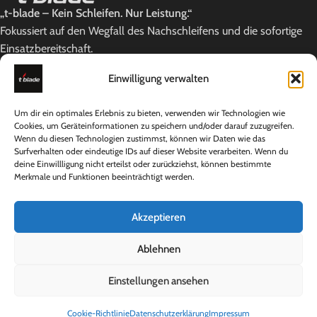
„t-blade – Kein Schleifen. Nur Leistung.“
Fokussiert auf den Wegfall des Nachschleifens und die sofortige
Einsatzbereitschaft.
Lindauer Straße 1a, 86842 Türkheim
Einwilligung verwalten
Telefon: +49 [0] 8247 - 387 99 81
E-Mail: support@t-blade.shop
Um dir ein optimales Erlebnis zu bieten, verwenden wir Technologien wie
NEUESTE BEITRÄGE
Cookies, um Geräteinformationen zu speichern und/oder darauf zuzugreifen.
Wenn du diesen Technologien zustimmst, können wir Daten wie das
Surfverhalten oder eindeutige IDs auf dieser Website verarbeiten. Wenn du
KATEGORIEN
deine Einwillligung nicht erteilst oder zurückziehst, können bestimmte
Merkmale und Funktionen beeinträchtigt werden.
NÜTZLICHE LINKS
RECHTLICHES
Akzeptieren
©
t-blade
2026 •
Built by
MIOSMEDIA
Ablehnen
Einstellungen ansehen
Vertrag widerrufen
Cookie-Richtlinie
Datenschutzerklärung
Impressum