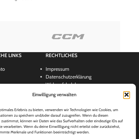
HE LINKS
RECHTLICHES
nto
Impressum
Datenschutzerklärung
Widerrufsbelehrung
AGB
Einwilligung verwalten
ste
Cookie-Richtlinie (EU)
& Händler
ptimales Erlebnis zu bieten, verwenden wir Technologien wie Cookies, um
Konto
ationen zu speichern und/oder darauf zuzugreifen. Wenn du diesen
 zustimmst, können wir Daten wie das Surfverhalten oder eindeutige IDs auf
e verarbeiten. Wenn du deine Einwillligung nicht erteilst oder zurückziehst,
mmte Merkmale und Funktionen beeinträchtigt werden.