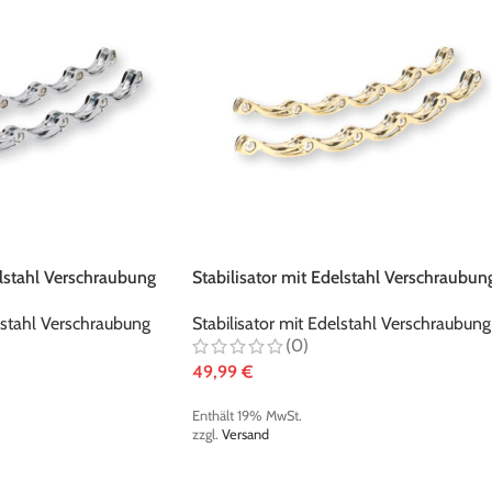
zzgl.
Versand
zzgl.
Versand
Graf Supra G315X t-blade Schlittschuh -
Pink/Black
305,00
€
Paar
Enthält 19% MwSt.
Enthält 19% 
zzgl.
Versand
zzgl.
Versand
elstahl Verschraubung
Stabilisator mit Edelstahl Verschraubun
metallic-gold
Enthält 19% 
elstahl Verschraubung
Stabilisator mit Edelstahl Verschraubung
zzgl.
Versand
(0)
49,99
€
Enthält 19% MwSt.
zzgl.
Versand