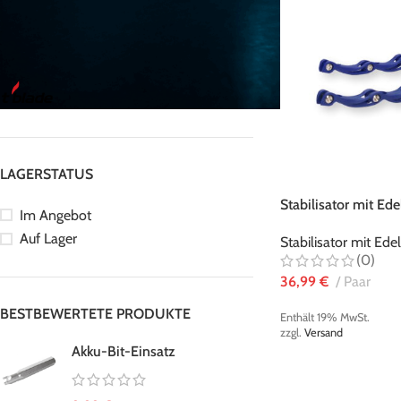
NACH MARKE FILTERN
t-blade
13
LAGERSTATUS
Stabilisator mit Ed
Im Angebot
blau
Auf Lager
Stabilisator mit Ed
(0)
36,99
€
Paar
BESTBEWERTETE PRODUKTE
Enthält 19% MwSt.
zzgl.
Versand
Akku-Bit-Einsatz