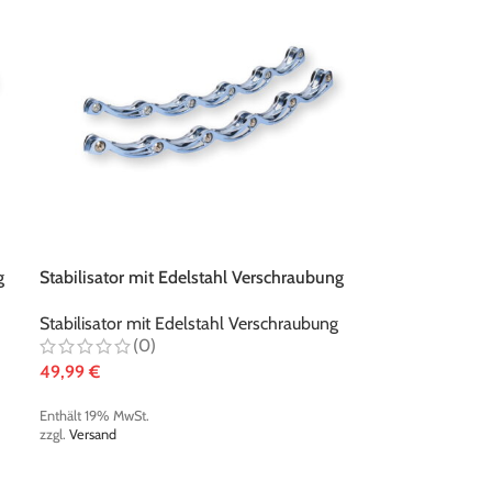
Graf G975 t-blade Schlittschuh -
Black/Red
240,00
€
Paar
Al
MwSt.
Graf Supra G315X t-blade Schlittschuh -
Pink/Black
g
Stabilisator mit Edelstahl Verschraubung
305,00
€
Paar
metallic-iceblau
MwSt.
Stabilisator mit Edelstahl Verschraubung
(0)
49,99
€
Enthält 19% MwSt.
zzgl.
Versand