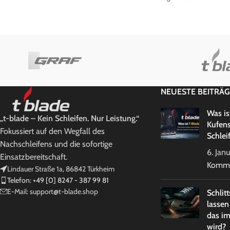
NEUESTE BEITRÄG
Was is
„t-blade – Kein Schleifen. Nur Leistung.“
Kufen
Fokussiert auf den Wegfall des
Schlei
Nachschleifens und die sofortige
6. Jan
Einsatzbereitschaft.
Komme
Lindauer Straße 1a, 86842 Türkheim
Telefon: +49 [0] 8247 - 387 99 81
E-Mail: support@t-blade.shop
Schlit
lassen
das im
wird?