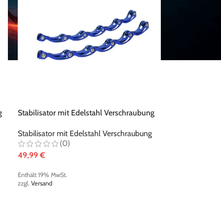
SEHEN
Graf Supra G315X t-blade Schlittschuh -
g
Stabilisator mit Edelstahl Verschraubung
Black/White
metallic-blau
305,00
€
Stabilisator mit Edelstahl Verschraubung
(0)
MwSt.
49,99
€
Enthält 19% MwSt.
Graf Ultra G3075 t-blade Schlittschuh -
zzgl.
Versand
Red/Red Metallic
355,00
€
Paar
MwSt.