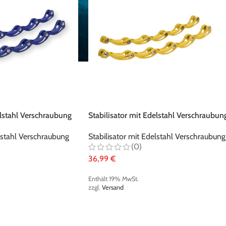
NEUHEITEN
MEISTGE
Graf Supra G315X t-blade Schlittschuh -
elstahl Verschraubung
Stabilisator mit Edelstahl Verschraubun
Black/White
gelb
305,00
€
elstahl Verschraubung
Stabilisator mit Edelstahl Verschraubung
(0)
Enthält 19% MwSt.
Enthält 19% 
zzgl.
Versand
zzgl.
Versand
36,99
€
Enthält 19% MwSt.
Graf Ultra G3075 t-blade Schlittschuh -
zzgl.
Versand
Red/Red Metallic
355,00
€
Paar
Enthält 19% MwSt.
Enthält 19% 