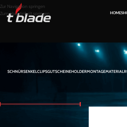
Zur Navigation springen
HOME
SH
Zum Hauptinhalt springen
SCHNÜRSENKEL
CLIPS
GUTSCHEINE
HOLDER
MONTAGEMATERIAL
R
NACH PREIS FILTERN
Start
/
Produkte vers
Preis:
30 €
—
50 €
FILTER