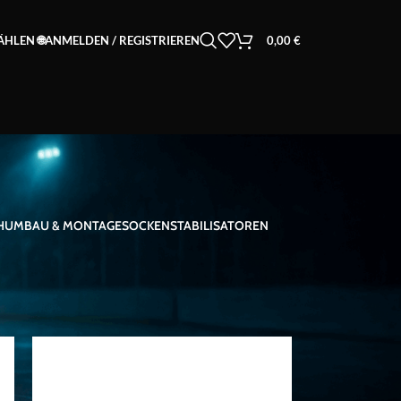
ANMELDEN / REGISTRIEREN
0,00
€
HLEN 🌐
HUMBAU & MONTAGE
SOCKEN
STABILISATOREN
18
24