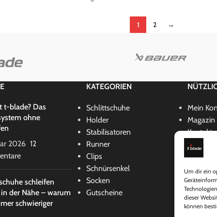
1
2
→
E
KATEGORIEN
NÜTZLIC
t t-blade? Das
Schlittschuhe
Mein Ko
system ohne
Holder
Magazin
fen
Stabilisatoren
Kontakt
uar 2026
12
Runner
Support
ntare
Clips
Wunschli
Schnürsenkel
Partner 
Um dir ein o
Socken
Partner 
Geräteinform
tschuhe schleifen
Technologien
 in der Nähe – warum
Gutscheine
dieser Websit
mer schwieriger
können besti