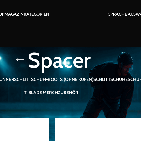
OP
MAGAZIN
KATEGORIEN
SPRACHE AUSWÄ
Spacer
UNNER
SCHLITTSCHUH-BOOTS (OHNE KUFEN)
SCHLITTSCHUHE
SCHU
T-BLADE MERCH
ZUBEHÖR
chlagwortet mit „Spacer“
Anzeigen
9
12