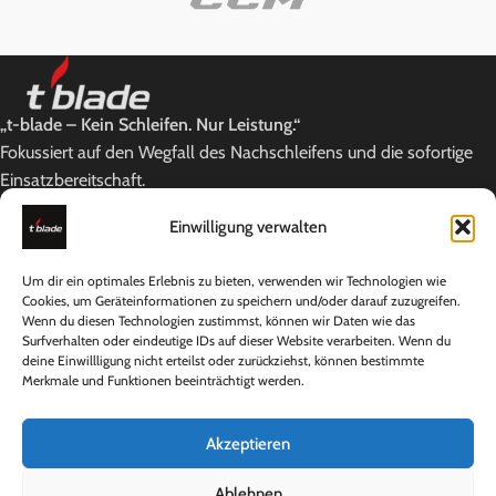
„t-blade – Kein Schleifen. Nur Leistung.“
Fokussiert auf den Wegfall des Nachschleifens und die sofortige
Einsatzbereitschaft.
Lindauer Straße 1a, 86842 Türkheim
Einwilligung verwalten
Telefon: +49 [0] 8247 - 387 99 81
E-Mail: support@t-blade.shop
Um dir ein optimales Erlebnis zu bieten, verwenden wir Technologien wie
NEUESTE BEITRÄGE
Cookies, um Geräteinformationen zu speichern und/oder darauf zuzugreifen.
Wenn du diesen Technologien zustimmst, können wir Daten wie das
Surfverhalten oder eindeutige IDs auf dieser Website verarbeiten. Wenn du
KATEGORIEN
deine Einwillligung nicht erteilst oder zurückziehst, können bestimmte
Merkmale und Funktionen beeinträchtigt werden.
NÜTZLICHE LINKS
RECHTLICHES
Akzeptieren
©
t-blade
2026 •
Built by
MIOSMEDIA
Ablehnen