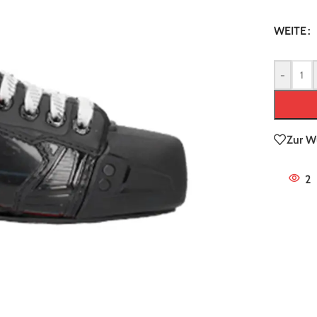
WEITE
-
NEUHEITEN
MEISTGE
Zur W
Graf Supra G315X t-blade Schlittschuh -
Black/White
2
305,00
€
Enthält 19% MwSt.
Enthält 19% 
zzgl.
Versand
zzgl.
Versand
Lieferzeit: ca. 5-7 Werktage
Lieferzeit: ca
Graf Ultra G3075 t-blade Schlittschuh -
Red/Red Metallic