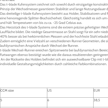
Das t-blade Kufensystem zeichnet sich sowohl durch einzigartige konstrukt
Prinzip der Wechselmesser garantieren Stabilität und lange Nutzungsdauer
Das dreiteilige t-blade Kufensystem besteht aus Holder, Stabilisatoren und 
eine hervorragende Splitter-Bruchsicherheit. Gleichzeitig handelt es sich u
und hält Temperaturen von bis zu ca. -25 Grad Celsius aus.
Das Herzstück des t-blade Systems sind die extrem präzise gefertigten Wechs
Lauffläche bildet. Die niedrige Gesamtmasse an Stahl sorgt für ein sehr ni
40% besser als bei herkömmlichen Messern und der hochfeste Stahl erlaubt e
Zudem ermöglicht eine Vielzahl an verschiedenen Runner Geometrien, die sic
laufdynamischen Ansprüche durch Wechsel der Runner.
t-blade Wechsel-Runner erreichen Spitzenwerte bei laufdynamischen Bereich
Furtwangen ebenso bestätigt wurde wie die daraus resultierenden geringere
An der Rückseite des Holders befindet sich ein auswechselbarer Clip mit t-bl
individuelle Gestaltungsmöglichkeiten durch zahlreiche Farbkombinationen.
CCM size
US
EUR
5
6
38,5