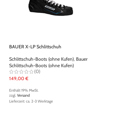
BAUER X-LP Schlittschuh
BAUER X-LS Sch
Schlittschuh-Boots (ohne Kufen)
,
Bauer
Schlittschuh-Bo
Schlittschuh-Boots (ohne Kufen)
Schlittschuh-Bo
(0)
(0)
149,00
€
109,92
€
Enthält 19% MwSt.
Enthält 19% MwSt.
zzgl.
Versand
zzgl.
Versand
Lieferzeit: ca. 2-3 Werktage
Lieferzeit: ca. 2-3 W