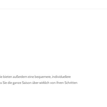
355,00
€
Paar
MwSt.
. 5-7 Werktage
Al
Graf G975 t-blade Schlittschuh -
Black/Red
240,00
€
Paar
MwSt.
. 5-7 Werktage
ie bieten außerdem eine bequemere, individuellere
Graf Supra G315X t-blade Schlittschuh -
s Sie die ganze Saison über wirklich von Ihren Schritten
Pink/Black
305,00
€
Paar
MwSt.