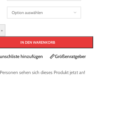
+
IN DEN WARENKORB
SEHEN
unschliste hinzufügen
Größenratgeber
Graf Supra G315X t-blade Schlittschuh -
Black/White
Personen sehen sich dieses Produkt jetzt an!
305,00
€
MwSt.
. 5-7 Werktage
Graf Ultra G3075 t-blade Schlittschuh -
Red/Red Metallic