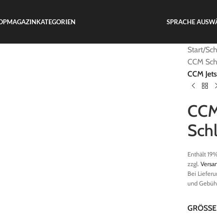
OP
MAGAZIN
KATEGORIEN
SPRACHE AUSWÄ
Start
/
Sch
CCM Schl
CCM Jets
CCM
Schl
Enthält 19
zzgl.
Versa
Bei Liefer
und Gebühr
GRÖSSE