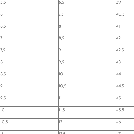
5,5
6,5
39
6
7,5
40,5
6,5
8
41
7
8,5
42
7,5
9
42,5
8
9,5
43
8,5
10
44
9
10,5
44,5
9,5
11
45
10
11,5
45,5
10,5
12
46
11
12,5
47