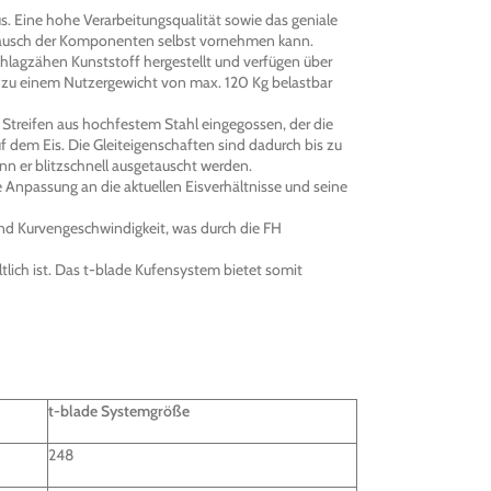
. Eine hohe Verarbeitungsqualität sowie das geniale
ustausch der Komponenten selbst vornehmen kann.
chlagzähen Kunststoff hergestellt und verfügen über
bis zu einem Nutzergewicht von max. 120 Kg belastbar
 Streifen aus hochfestem Stahl eingegossen, der die
f dem Eis. Die Gleiteigenschaften sind dadurch bis zu
nn er blitzschnell ausgetauscht werden.
 Anpassung an die aktuellen Eisverhältnisse und seine
und Kurvengeschwindigkeit, was durch die FH
tlich ist. Das t-blade Kufensystem bietet somit
t-blade Systemgröße
248