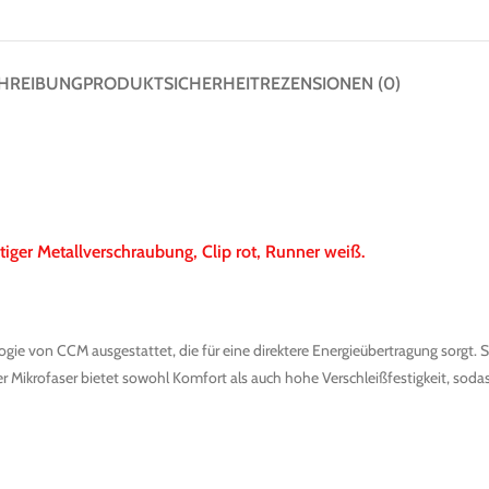
355,00
€
Paar
Enthält 19% MwSt.
Enthält 19% 
zzgl.
Versand
zzgl.
Versand
HREIBUNG
PRODUKTSICHERHEIT
REZENSIONEN (0)
Lieferzeit: ca. 5-7 Werktage
Lieferzeit: ca
Graf Supra G315X t-blade Schlittschuh -
Pink/Black
305,00
€
Paar
Enthält 19% MwSt.
Enthält 19% 
rtiger Metallverschraubung, Clip rot, Runner weiß.
zzgl.
Versand
zzgl.
Versand
Lieferzeit: ca. 5-7 Werktage
Lieferzeit: ca
 von CCM ausgestattet, die für eine direktere Energieübertragung sorgt. S
r Mikrofaser bietet sowohl Komfort als auch hohe Verschleißfestigkeit, sodas
Enthält 19% 
zzgl.
Versand