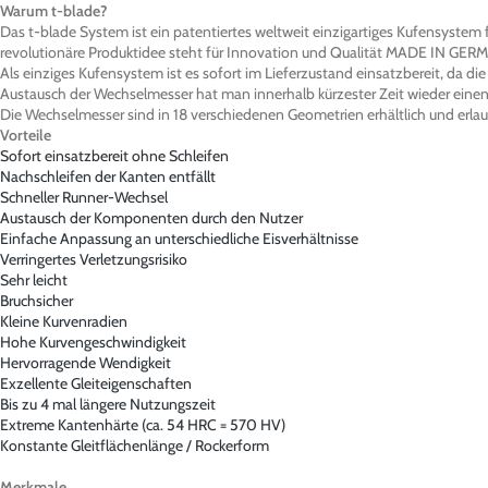
Warum t-blade?
Das t-blade System ist ein patentiertes weltweit einzigartiges Kufensystem
revolutionäre Produktidee steht für Innovation und Qualität MADE IN GERM
Als einziges Kufensystem ist es sofort im Lieferzustand einsatzbereit, da die
Austausch der Wechselmesser hat man innerhalb kürzester Zeit wieder einen 
Die Wechselmesser sind in 18 verschiedenen Geometrien erhältlich und erla
Vorteile
Sofort einsatzbereit ohne Schleifen
Nachschleifen der Kanten entfällt
Schneller Runner-Wechsel
Austausch der Komponenten durch den Nutzer
Einfache Anpassung an unterschiedliche Eisverhältnisse
Verringertes Verletzungsrisiko
Sehr leicht
Bruchsicher
Kleine Kurvenradien
Hohe Kurvengeschwindigkeit
Hervorragende Wendigkeit
Exzellente Gleiteigenschaften
Bis zu 4 mal längere Nutzungszeit
Extreme Kantenhärte (ca. 54 HRC = 570 HV)
Konstante Gleitflächenlänge / Rockerform
Merkmale