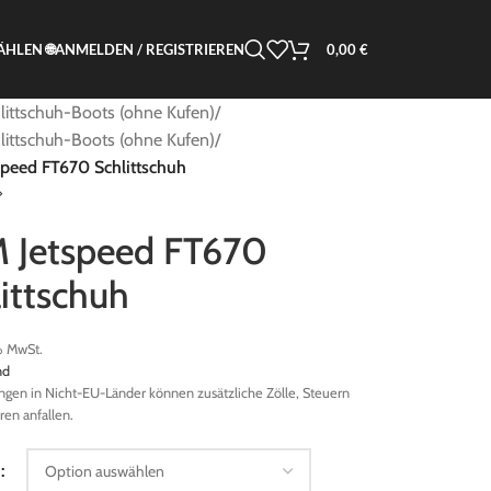
ANMELDEN / REGISTRIEREN
0,00
€
HLEN 🌐
littschuh-Boots (ohne Kufen)
/
ittschuh-Boots (ohne Kufen)
/
peed FT670 Schlittschuh
 Jetspeed FT670
ittschuh
% MwSt.
nd
ungen in Nicht-EU-Länder können zusätzliche Zölle, Steuern
en anfallen.