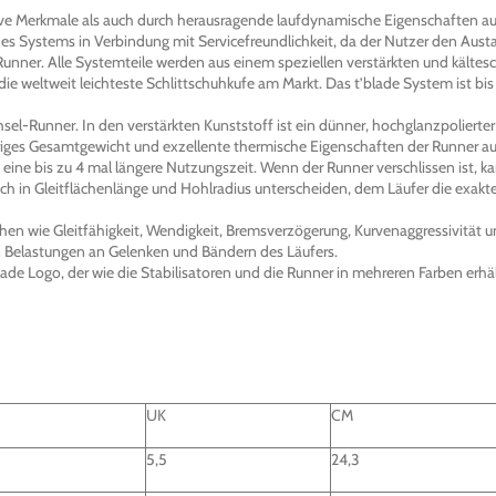
ive Merkmale als auch durch herausragende laufdynamische Eigenschaften aus
 des Systems in Verbindung mit Servicefreundlichkeit, da der Nutzer den A
Runner. Alle Systemteile werden aus einem speziellen verstärkten und kältes
m die weltweit leichteste Schlittschuhkufe am Markt. Das t’blade System ist 
el-Runner. In den verstärkten Kunststoff ist ein dünner, hochglanzpolierter
edriges Gesamtgewicht und exzellente thermische Eigenschaften der Runner au
ine bis zu 4 mal längere Nutzungszeit. Wenn der Runner verschlissen ist, ka
h in Gleitflächenlänge und Hohlradius unterscheiden, dem Läufer die exakte
en wie Gleitfähigkeit, Wendigkeit, Bremsverzögerung, Kurvenaggressivität 
n Belastungen an Gelenken und Bändern des Läufers.
ade Logo, der wie die Stabilisatoren und die Runner in mehreren Farben erhäl
UK
CM
5,5
24,3