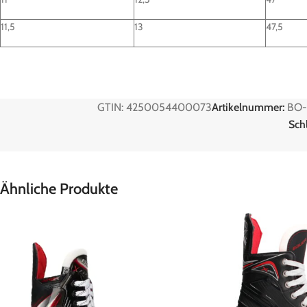
11,5
13
47,5
GTIN: 4250054400073
Artikelnummer:
BO-
Sch
Ähnliche Produkte