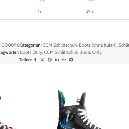
12
29,8
1000096
Kategorien:
CCM Schlittschuh-Boots (ohne Kufen)
,
Schli
lagwörter:
Boots Only
,
CCM Schlittschuh Boots Only
Teilen: