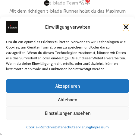
0
t-blade Team
Mit dem richtigen t-blade Runner holst du das Maximum
aus deinem ...
WEITERLESEN
Einwilligung verwalten
Um dir ein optimales Erlebnis zu bieten, verwenden wir Technologien wie
Cookies, um Geräteinformationen zu speichern und/oder darauf
zuzugreifen. Wenn du diesen Technologien zustimmst, können wir Daten
t-blade
Outlet
Store.
wie das Surfverhalten oder eindeutige IDs auf dieser Website verarbeiten.
Wenn du deine Einwillligung nicht erteilst oder zurückziehst, können
UNSER STANDORT
bestimmte Merkmale und Funktionen beeinträchtigt werden.
86842 Türkheim
Akzeptieren
Mo. - Fr. 9:00-17:00
Ablehnen
WEITERE INFORMATIONEN
+49 (0) 8247 - 387 99 81
Einstellungen ansehen
support@t-blade.shop
Cookie-Richtlinie
Datenschutzerklärung
Impressum
Shop
Wunschliste
Warenkorb
Mein Konto
ABONNIEREN