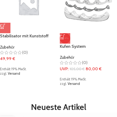
Stabilisator mit Kunststoff
-24%
Verschraubung metallic-rot
Kufen System
Zubehör
Länge: 264mm
(0)
Zubehör
49,99
€
(0)
UVP:
80,00
€
105,00
€
Enthält 19% MwSt.
zzgl.
Versand
Enthält 19% MwSt.
zzgl.
Versand
Neueste Artikel