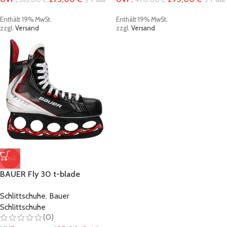
Enthält 19% MwSt.
Enthält 19% MwSt.
zzgl.
Versand
zzgl.
Versand
SALE
BAUER Fly 30 t-blade
Schlittschuh – Black/Red
Schlittschuhe
,
Bauer
Edition
Schlittschuhe
(0)