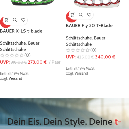
-20%
SALE
BAUER Fly 30 T-Blade
BAUER X-LS t-blade
Schlittschuh Größe: US 13.5 –
Schlittschuh – Black/Green
Schlittschuhe
,
Bauer
EU 48.0
Schlittschuhe
,
Bauer
Schlittschuhe
Schlittschuhe
(0)
(0)
UVP:
340,00
€
425,00
€
UVP:
273,00
€
Paar
318,00
€
Enthält 19% MwSt.
zzgl.
Versand
Enthält 19% MwSt.
zzgl.
Versand
Dein Eis. Dein Style. Deine
t-