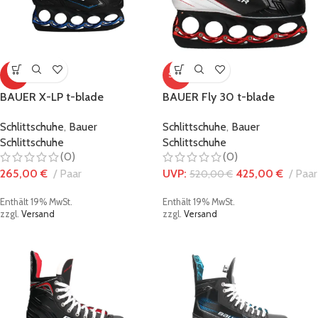
TOP
SALE
BAUER X-LP t-blade
BAUER Fly 30 t-blade
Schlittschuh – Black/Blue
Schlittschuh – Black/Red
Schlittschuhe
,
Bauer
Schlittschuhe
,
Bauer
Edition
Schlittschuhe
Schlittschuhe
(0)
(0)
265,00
€
Paar
UVP:
425,00
€
Paar
520,00
€
Enthält 19% MwSt.
Enthält 19% MwSt.
zzgl.
Versand
zzgl.
Versand