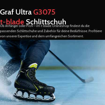
Graf Ultra
G3075
t-blade
Schlittschuh
Ob Anfänger oder Profi – im t-blade Onlineshop findest du die
passenden Schlittschuhe und Zubehör für deine Bedürfnisse.
Profitiere
von unserer Expertise und dem umfangreichen Sortiment.
Zum Angebot
Zum Shop