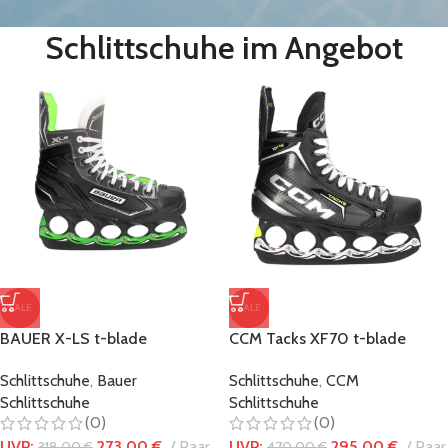
Schlittschuhe im Angebot
SALE
SALE
BAUER X-LS t-blade
CCM Tacks XF70 t-blade
Schlittschuh – Black/Green
Schlittschuhe Black/Silver
Schlittschuhe
,
Bauer
Schlittschuhe
,
CCM
Schlittschuhe
Schlittschuhe
(0)
(0)
UVP:
273,00
€
Paar
UVP:
295,00
€
Paar
318,00
€
470,00
€