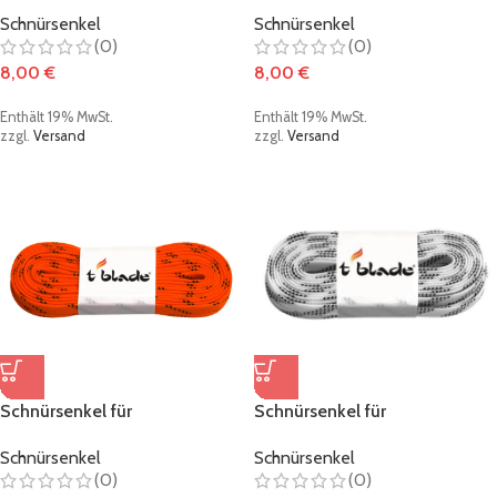
Schlittschuhe gewachst
Schlittschuhe gewachst
Schnürsenkel
Schnürsenkel
orange
schwarz
(0)
(0)
8,00
€
8,00
€
Enthält 19% MwSt.
Enthält 19% MwSt.
zzgl.
Versand
zzgl.
Versand
Schnürsenkel für
Schnürsenkel für
Schlittschuhe gewachst
Schlittschuhe gewachst weiß
Schnürsenkel
Schnürsenkel
neonorange
(0)
(0)