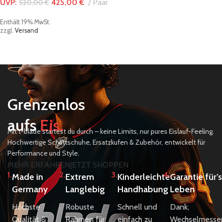
UVP:
425,00
€
Paar
520,00
€
Enthält 19% MwSt.
zzgl.
Versand
Grenzenlos
aufs
Eis.
Mit t-blade startest du durch – keine Limits, nur pures Eislauf-Feeling.
Hochwertige Schlittschuhe, Ersatzkufen & Zubehör, entwickelt für
Performance und Style.
MEHR ERFAHREN
JETZT SHOPPEN
1.
2.
3.
4.
Made in
Extrem
Kinderleichte
Garantie für’s
Germany
Langlebig
Handhabung
Leben
Höchste
Robuste
Schnell und
Dank,
Qualität &
Rahmen für
einfach zu
Wechselmesse