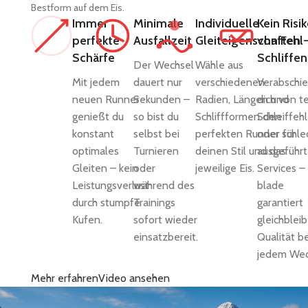
Bestform auf dem Eis.
Immer
Minimale
Individuelle
Kein Risi
perfekte
Ausfallzeit
Gleiteigenschaften
von Fehl
Schärfe
Schliffen
Der Wechsel
Wähle aus
Mit jedem
dauert nur
verschiedenen
Verabschi
neuen Runner
Sekunden –
Radien, Längen und
dich von t
genießt du
so bist du
Schliffformen den
Schleiffeh
konstant
selbst bei
perfekten Runner für
oder schle
optimales
Turnieren
deinen Stil und das
ausgeführ
Gleiten – kein
oder
jeweilige Eis.
Services – 
Leistungsverlust
während des
blade
durch stumpfe
Trainings
garantiert
Kufen.
sofort wieder
gleichblei
einsatzbereit.
Qualität be
jedem Wec
Mehr erfahren
Video ansehen