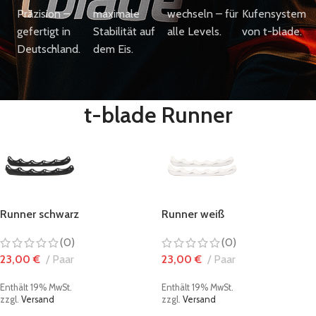
Präzision –
maximale
wechseln – für
Kufensystem
gefertigt in
Stabilität auf
alle Levels.
von t-blade.
Deutschland.
dem Eis.
t-blade Runner
Runner schwarz
Runner weiß
(0)
(0)
23,00
€
Paar
23,00
€
Paar
Enthält 19% MwSt.
Enthält 19% MwSt.
zzgl.
Versand
zzgl.
Versand